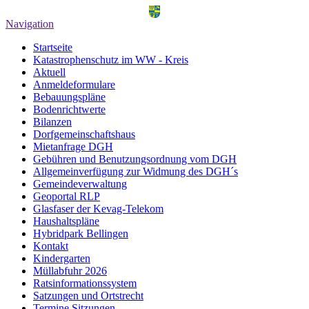
Navigation
Startseite
Katastrophenschutz im WW - Kreis
Aktuell
Anmeldeformulare
Bebauungspläne
Bodenrichtwerte
Bilanzen
Dorfgemeinschaftshaus
Mietanfrage DGH
Gebühren und Benutzungsordnung vom DGH
Allgemeinverfügung zur Widmung des DGH´s
Gemeindeverwaltung
Geoportal RLP
Glasfaser der Kevag-Telekom
Haushaltspläne
Hybridpark Bellingen
Kontakt
Kindergarten
Müllabfuhr 2026
Ratsinformationssystem
Satzungen und Ortstrecht
Termine Sitzungen